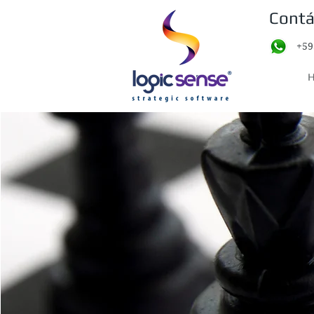
Contá
+59